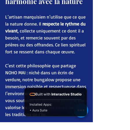
harmonie avec la nature
L’artisan marquisien n’utilise que ce que 
la nature donne. Il 
respecte le rythme du 
vivant
, collecte uniquement ce dont il a 
besoin, et remercie souvent par des 
prières ou des offrandes. Ce lien spirituel 
fort se ressent dans chaque œuvre.
C’est cette philosophie que partage 
NOHO MAI : niché dans un écrin de 
verdure, notre bungalow propose une 
immersion paisible et respectueuse dans 
l’environnement local. En séjournant ici, 
Built with
Interactive Studio
vous soutenez 
un tourisme éthique
, qui 
Installed Apps:
valorise les créateurs, les savoir-faire et 
• Aura Suite
les traditions de l’île.
Conclusion : emporter 