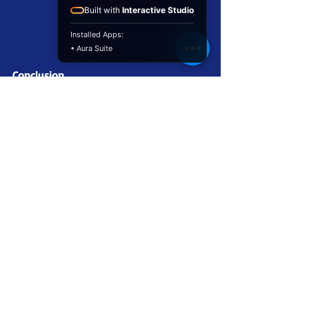
Built with
Interactive Studio
Installed Apps:
• Aura Suite
Conclusion
Taipivai est bien plus qu’une 
destination, c’est une invitation à 
renouer avec l’essentiel. 
Son environnement naturel 
spectaculaire, son histoire captivante et 
sa culture vivante en font un lieu où 
chaque moment est empreint 
d’authenticité. 
Que vous soyez amateur de randonnée, 
passionné d’histoire ou simplement en 
quête de beauté sauvage, Taipivai saura 